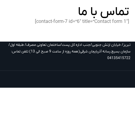
تماس با ما
[contact-form-7 id=”6″ title=”Contact form 1″]
تبریز/ خیابان ارتش جنوبی/جنب اداره کل پست/ساختمان تعاونی مصرف/ طبقه اول/
سازمان بسیج رسانه آذربایجان شرقی(همه روزه از ساعت 9 صبح الی 13) تلفن تماس:
04135415722